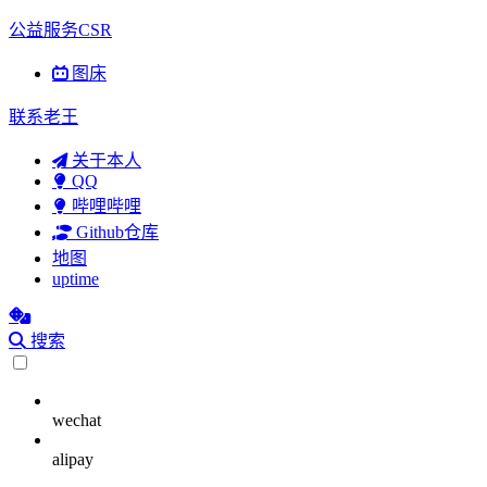
公益服务CSR
图床
联系老王
关于本人
QQ
哔哩哔哩
Github仓库
地图
uptime
搜索
wechat
alipay