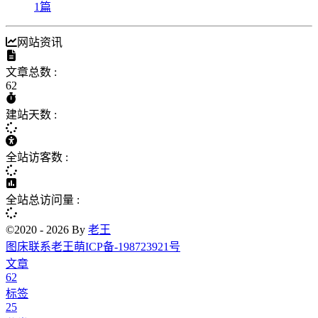
1
篇
网站资讯
文章总数 :
62
建站天数 :
全站访客数 :
全站总访问量 :
©2020 - 2026 By
老王
图床
联系老王
萌ICP备-198723921号
文章
62
标签
25