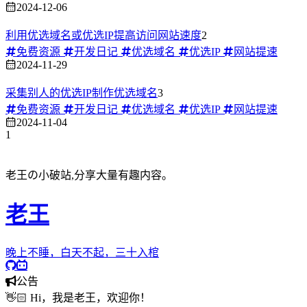
2024-12-06
利用优选域名或优选IP提高访问网站速度
2
免费资源
开发日记
优选域名
优选IP
网站提速
2024-11-29
采集别人的优选IP制作优选域名
3
免费资源
开发日记
优选域名
优选IP
网站提速
2024-11-04
1
老王の小破站,分享大量有趣内容。
老王
晚上不睡，白天不起，三十入棺
公告
👋🏻 Hi，我是老王，欢迎你！