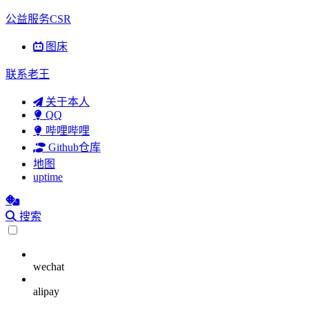
公益服务CSR
图床
联系老王
关于本人
QQ
哔哩哔哩
Github仓库
地图
uptime
搜索
wechat
alipay