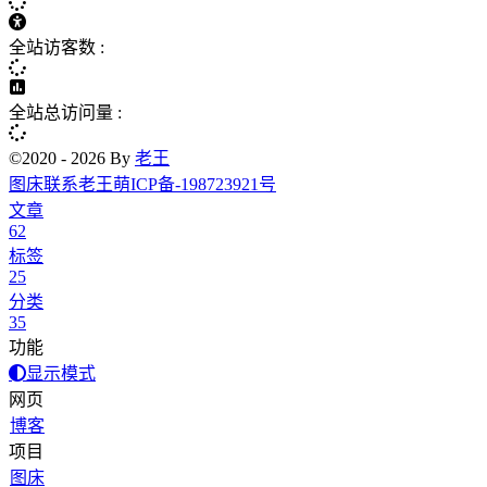
全站访客数 :
全站总访问量 :
©2020 - 2026 By
老王
图床
联系老王
萌ICP备-198723921号
文章
62
标签
25
分类
35
功能
显示模式
网页
博客
项目
图床