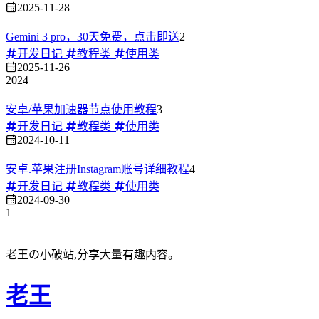
2025-11-28
Gemini 3 pro，30天免费，点击即送
2
开发日记
教程类
使用类
2025-11-26
2024
安卓/苹果加速器节点使用教程
3
开发日记
教程类
使用类
2024-10-11
安卓.苹果注册Instagram账号详细教程
4
开发日记
教程类
使用类
2024-09-30
1
老王の小破站,分享大量有趣内容。
老王