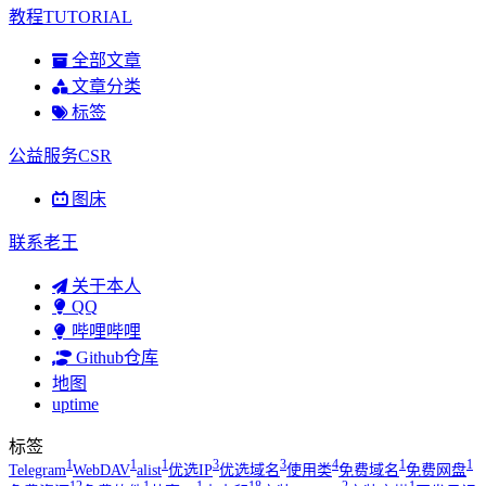
教程TUTORIAL
全部文章
文章分类
标签
公益服务CSR
图床
联系老王
关于本人
QQ
哔哩哔哩
Github仓库
地图
uptime
标签
1
1
1
3
3
4
1
1
Telegram
WebDAV
alist
优选IP
优选域名
使用类
免费域名
免费网盘