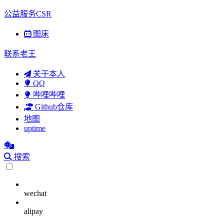
公益服务CSR
图床
联系老王
关于本人
QQ
哔哩哔哩
Github仓库
地图
uptime
搜索
wechat
alipay